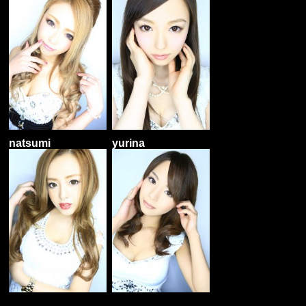
natsumi
yurina