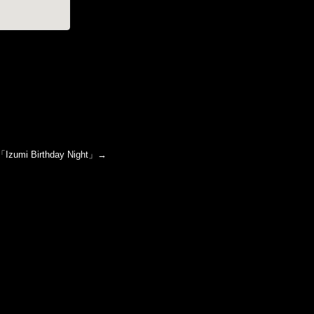
「
Izumi Birthday Night
」→