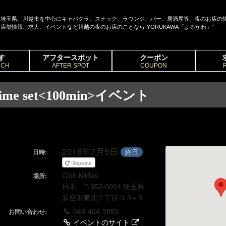
埼玉県、川越市を中心にキャバクラ、スナック、ラウンジ、バー、居酒屋等、夜のお店の
店舗情報、求人、イベントなど川越の夜のお店のことなら“YORUKAWA「よるかわ」”
す
アフタースポット
クーポン
RCH
AFTER SPOT
COUPON
time set<100min>イベント
2018年7月5日
終日
日時:
Repeats
Club Midas
場所:
日本、〒352-0001 埼玉県
新座市東北２丁目３５−５
048-424-5885
お問い合わせ:
イベントのサイト