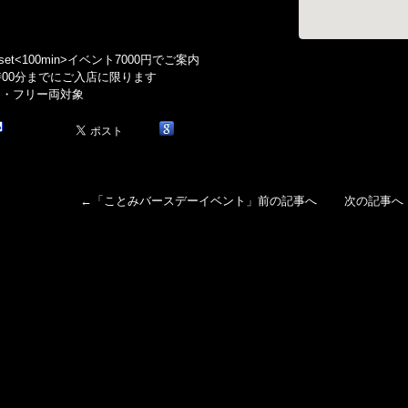
e set<100min>イベント7000円でご案内
時00分までにご入店に限ります
名・フリー両対象
←「
ことみバースデーイベント
」前の記事へ 次の記事へ