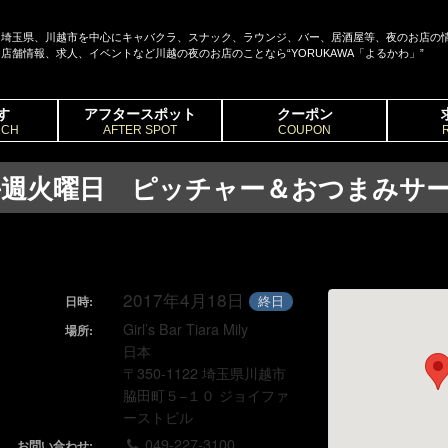
埼玉県、川越市を中心にキャバクラ、スナック、ラウンジ、バー、居酒屋等、夜のお店の
店舗情報、求人、イベントなど川越の夜のお店のことなら“YORUKAWA「よるかわ」”
す
アフタースポット
クーポン
RCH
AFTER SPOT
COUPON
毎週火曜日 ピッチャー＆おつまみサ
2017年4月18日
終日
日時:
Girl’s Bar Tiara Mily
場所:
日本
〒350-1122 埼玉県川越市
脇田町５−１０ ジョイファ
ーストビル
049-227-3100
お問い合わせ: