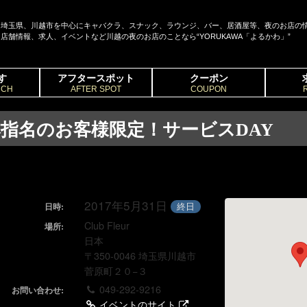
埼玉県、川越市を中心にキャバクラ、スナック、ラウンジ、バー、居酒屋等、夜のお店の
店舗情報、求人、イベントなど川越の夜のお店のことなら“YORUKAWA「よるかわ」”
す
アフタースポット
クーポン
RCH
AFTER SPOT
COUPON
指名のお客様限定！サービスDAY
2017年5月31日
終日
日時:
Club Fleur
場所:
日本
〒350-0046 埼玉県川越市
菅原町２０−３
049-292-9216
お問い合わせ:
イベントのサイト