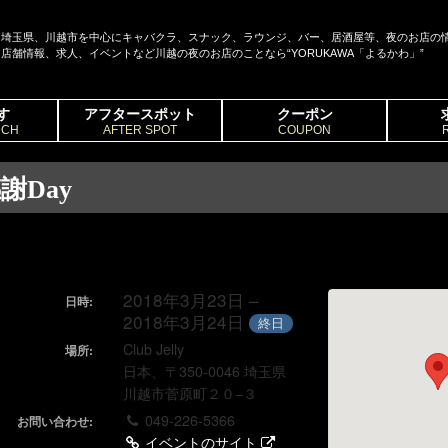
埼玉県、川越市を中心にキャバクラ、スナック、ラウンジ、バー、居酒屋等、夜のお店の
店舗情報、求人、イベントなど川越の夜のお店のことなら“YORUKAWA「よるかわ」”
す
アフタースポット
クーポン
RCH
AFTER SPOT
COUPON
謝Day
2018年3月23日 –
日時:
2018年3月24日
終日
Club Jelly
場所:
日本、〒350-0046 埼玉県
川越市菅原町２０−３
049-226-5366
お問い合わせ:
イベントのサイト