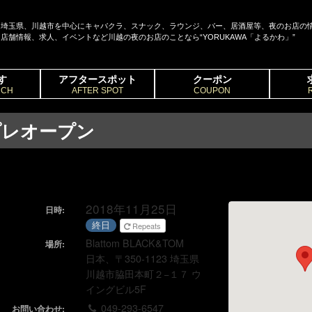
埼玉県、川越市を中心にキャバクラ、スナック、ラウンジ、バー、居酒屋等、夜のお店の
店舗情報、求人、イベントなど川越の夜のお店のことなら“YORUKAWA「よるかわ」”
す
アフタースポット
クーポン
RCH
AFTER SPOT
COUPON
プレオープン
2018年11月25日
日時:
終日
Repeats
Blattom BLACK&TOM
場所:
日本、〒350-1123 埼玉県
川越市脇田本町２−１７ ウ
イングビル5F
049-293-6547
お問い合わせ: