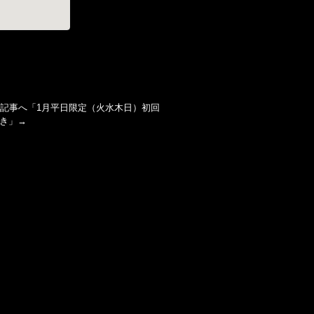
記事へ「
1月平日限定（火水木日）初回
付き
」→